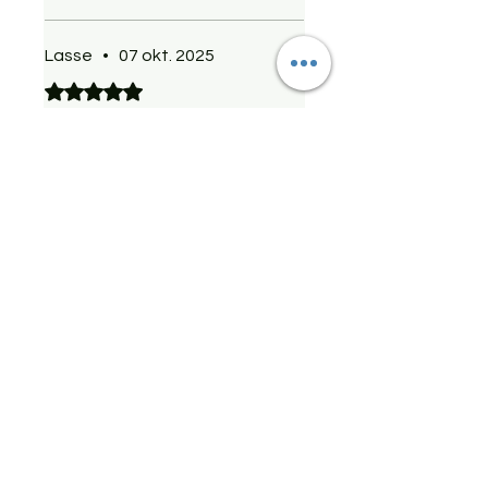
salvor. God men mild doft
Använder den själv med på
Lasse
•
07 okt. 2025
mina tassar :-)
Betygsatt till 5 av 5 stjärnor.
Lasse
När dottern var med på
Muddypaw så fanns
försäljning av denna. Den
fanns som i ett paket med en
motsvarande vara. Vi köpte
ett sådant paket. Den ena
Var detta till hjälp?
Ja (1)
tog dottern till hundarna.
Denna här tog jag till mig själv.
Minslitna gamla händer.
Nanne
•
08 jan. 2025
SUPERNÖJD!!!
Betygsatt till 5 av 5 stjärnor.
Kommer köpa igen
Räcker länge och använder