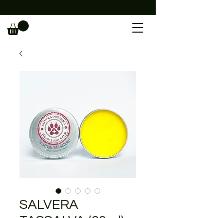
                                                             
SALVERA