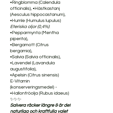
•Ringblomma (Calendula
officinalis), •Hästkastanj
(Aesculus hippocastanum),
•Humle (Humulus lupulus)
Eteriska oljor (0,4%)
:
•Pepparmynta (Mentha
piperita),
•Bergamott (Citrus
bergamia),
•Salvia (Salvia officinalis),
•Lavendel (Lavandula
augustifolia),
•Apelsin (Citrus sinensis)
E-Vitamin
(konserveringsmedel) -
•Hallonfröolja (Rubus idaeus)
✨✨✨
Salvera räcker längre & är det
naturliga och kraftfulla valet