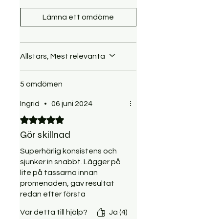
Lämna ett omdöme
Allstars, Mest relevanta
5 omdömen
Ingrid
•
06 juni 2024
Betygsatt till 5 av 5 stjärnor.
Gör skillnad
Superhärlig konsistens och
sjunker in snabbt. Lägger på
lite på tassarna innan
promenaden, gav resultat
redan efter första
användningen.. Har inte varit
Var detta till hjälp?
Ja (4)
med om det med andra