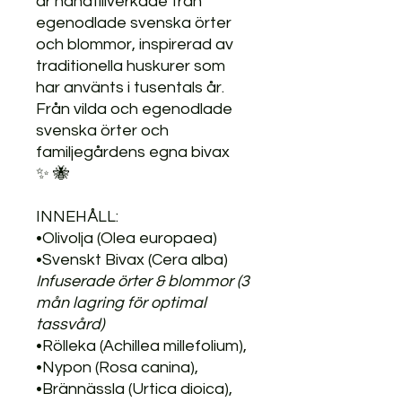
är handtillverkade från
egenodlade svenska örter
och blommor, inspirerad av
traditionella huskurer som
har använts i tusentals år.
Från vilda och egenodlade
svenska örter och
familjegårdens egna bivax
✨ 🐝
INNEHÅLL:
•Olivolja (Olea europaea)
•Svenskt Bivax (Cera alba)
Infuserade örter & blommor (3
mån lagring för optimal
tassvård)
•Rölleka (Achillea millefolium),
•Nypon (Rosa canina),
•Brännässla (Urtica dioica),