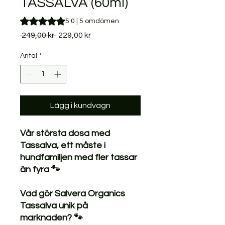
TASSALVA (60ml)
Betyget är 5.0 av fem stjärnor baserat på 5 omdömen
5.0 | 5 omdömen
Ordinarie
Reapris
 249,00 kr 
229,00 kr
pris
Antal
*
Lägg i kundvagn
Vår största dosa med
Tassalva, ett måste i
hundfamiljen med fler tassar
än fyra 🐾
Vad gör Salvera Organics
Tassalva unik på
marknaden? 🐾