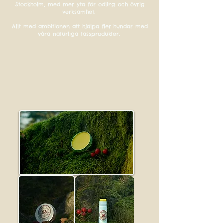
Stockholm, med mer yta för odling och övrig
verksamhet.
Allt med ambitionen att hjälpa fler hundar med
våra naturliga tassprodukter.