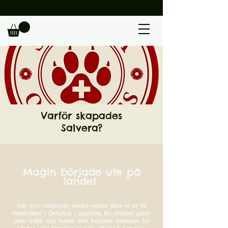
                                                             
Varför skapades
Salvera?
Magin började ute på
landet
Var och varannan vecka vecka åkte vi ut till
landstället i Örbyhus i Uppsala. En stillsam plats
utan trafik och buller. Här började intresset för