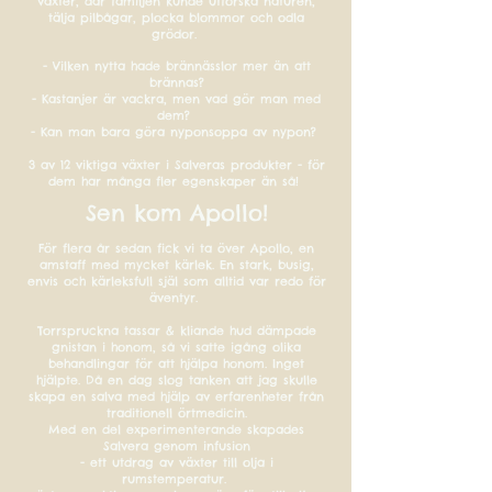
växter, där familjen kunde utforska naturen,
tälja pilbågar, plocka blommor och odla
grödor.
- Vilken nytta hade brännässlor mer än att
brännas?
- Kastanjer är vackra, men vad gör man med
dem?
- Kan man bara göra nyponsoppa av nypon?
3 av 12 viktiga växter i Salveras produkter - för
dem har många fler egenskaper än så!
Sen kom Apollo!
För flera år sedan fick vi ta över Apollo, en
amstaff med mycket kärlek. En stark, busig,
envis och kärleksfull själ som alltid var redo för
äventyr.
Torrspruckna tassar & kliande hud dämpade
gnistan i honom, så vi satte igång olika
behandlingar för att hjälpa honom. Inget
hjälpte. Då en dag slog tanken att jag skulle
skapa en salva med hjälp av erfarenheter från
traditionell örtmedicin.
Med en del experimenterande skapades
Salvera genom infusion
- ett utdrag av växter till olja i
rumstemperatur.